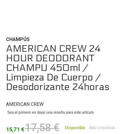
Saltar
al
comienzo
de
CHAMPÚS
la
AMERICAN CREW 24
galería
HOUR DEODORANT
de
imágenes
CHAMPU 450ml /
Limpieza De Cuerpo /
Desodorizante 24horas
AMERICAN CREW
Sea el primero en dejar una reseña para este artículo
17,58 €
Disponible
SKU
01669544
15,71 €