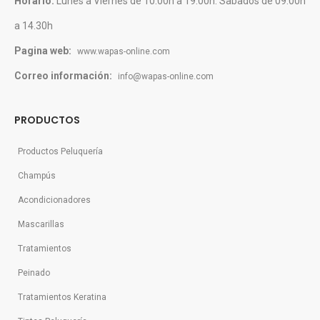
Horario:
Lunes a Viernes de 10:00h a 19:00h. Sabados de 09:00h
a 14.30h
Pagina web:
www.wapas-online.com
Correo información:
info@wapas-online.com
PRODUCTOS
Productos Peluquería
Champús
Acondicionadores
Mascarillas
Tratamientos
Peinado
Tratamientos Keratina