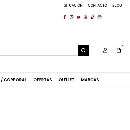
SITUACIÓN
CONTACTO
BLOG
facebook
instagram
twitter
youtube
tiktok
business
0
Mi Cuenta
L / CORPORAL
OFERTAS
OUTLET
MARCAS