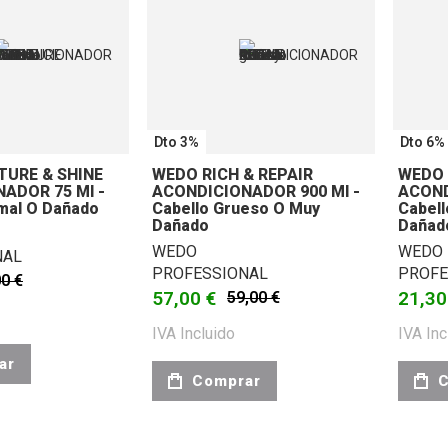
Dto 3%
Dto 6%
URE & SHINE
WEDO RICH & REPAIR
WEDO 
ADOR 75 Ml -
ACONDICIONADOR 900 Ml -
ACOND
mal O Dañado
Cabello Grueso O Muy
Cabel
Dañado
Dañad
WEDO
WEDO
NAL
PROFESSIONAL
PROFE
00 €
57,00 €
21,30
59,00 €
IVA Incluido
IVA Inc
ar
Comprar
C