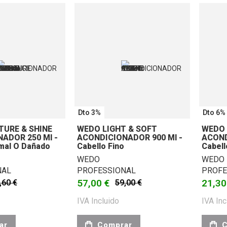
Dto 3%
Dto 6%
URE & SHINE
WEDO LIGHT & SOFT
WEDO 
ADOR 250 Ml -
ACONDICIONADOR 900 Ml -
ACOND
mal O Dañado
Cabello Fino
Cabell
WEDO
WEDO
NAL
PROFESSIONAL
PROFE
57,00 €
21,30
,60 €
59,00 €
IVA Incluido
IVA Inc
ar
Comprar
C