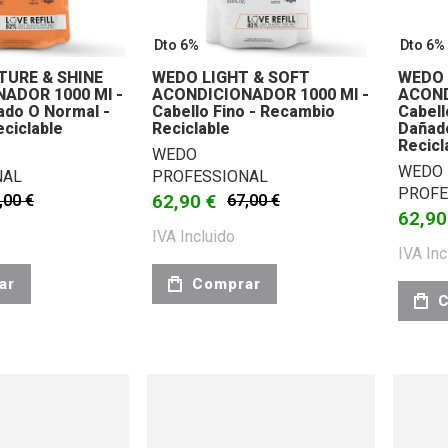
Dto 6%
Dto 6%
URE & SHINE
WEDO LIGHT & SOFT
WEDO 
ADOR 1000 Ml -
ACONDICIONADOR 1000 Ml -
ACOND
ado O Normal -
Cabello Fino - Recambio
Cabel
ciclable
Reciclable
Dañad
Recicl
WEDO
WEDO
NAL
PROFESSIONAL
PROFE
62,90 €
,00 €
67,00 €
62,90
IVA Incluido
IVA Inc
ar
Comprar
C