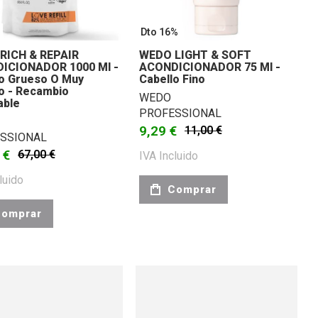
Dto 16%
RICH & REPAIR
WEDO LIGHT & SOFT
ICIONADOR 1000 Ml -
ACONDICIONADOR 75 Ml -
lo Grueso O Muy
Cabello Fino
o - Recambio
WEDO
able
PROFESSIONAL
9,29 €
11,00 €
SSIONAL
 €
67,00 €
IVA Incluido
luido
Comprar
omprar