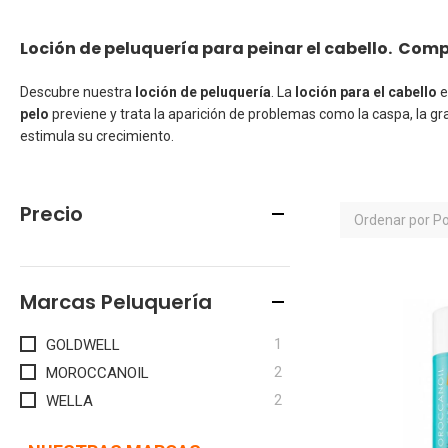
Loción de peluquería para peinar el cabello. Compr
Descubre nuestra
loción de peluquería
. La
loción para el cabello
e
pelo
previene y trata la aparición de problemas como la caspa, la gr
estimula su crecimiento.
Precio
Ordenar por
Po
Marcas Peluquería
artículo
1
GOLDWELL
artículos
2
MOROCCANOIL
artículos
2
WELLA