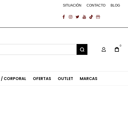
SITUACIÓN
CONTACTO
BLOG
facebook
instagram
twitter
youtube
tiktok
business
0
Mi Cuenta
L / CORPORAL
OFERTAS
OUTLET
MARCAS