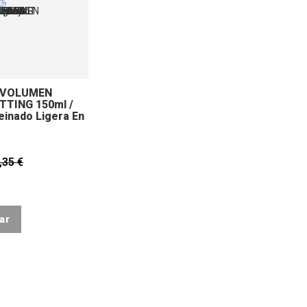
I VOLUMEN
TTING 150ml /
einado Ligera En
,35 €
ar