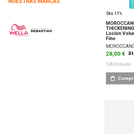
NUESTRAS MARCAS
Dto 11%
MOROCCANO
THICKENING
Loción Volu
Fino
MOROCCANO
28,00 €
31
IVA Incluido
Compr