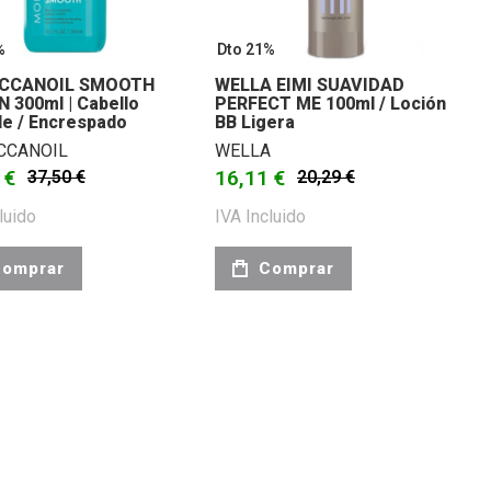
%
Dto 21%
CCANOIL SMOOTH
WELLA EIMI SUAVIDAD
 300ml | Cabello
PERFECT ME 100ml / Loción
e / Encrespado
BB Ligera
CCANOIL
WELLA
 €
16,11 €
37,50 €
20,29 €
luido
IVA Incluido
omprar
Comprar