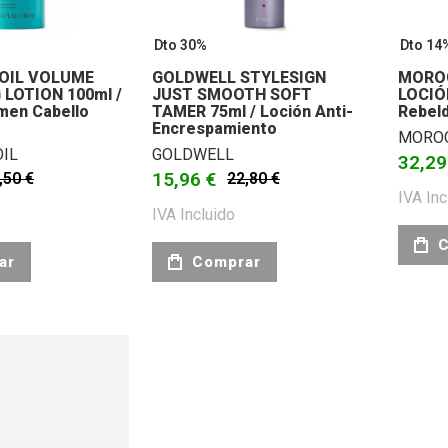
Dto 30%
Dto 14
IL VOLUME
GOLDWELL STYLESIGN
MORO
 LOTION 100ml /
JUST SMOOTH SOFT
LOCIÓN
men Cabello
TAMER 75ml / Loción Anti-
Rebeld
Encrespamiento
MORO
IL
GOLDWELL
32,29
15,96 €
,50 €
22,80 €
IVA Inc
IVA Incluido
C
ar
Comprar