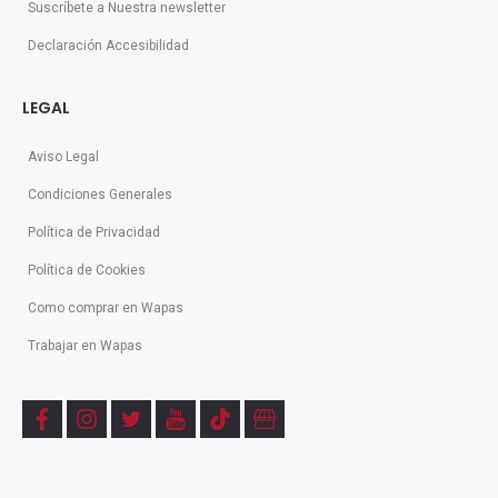
Suscríbete a Nuestra newsletter
Declaración Accesibilidad
LEGAL
Aviso Legal
Condiciones Generales
Política de Privacidad
Política de Cookies
Como comprar en Wapas
Trabajar en Wapas
f
i
t
y
t
b
a
n
w
o
i
u
c
s
i
u
k
s
e
t
t
t
t
i
b
a
t
u
o
n