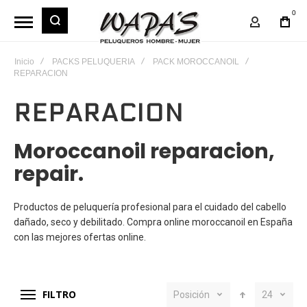
0
Mi Cuent
Inicio
PACKS PELUQUERIA
PACK MOROCCANOIL
REPARACION
REPARACION
Moroccanoil reparacion,
repair.
Productos de peluquería profesional para el cuidado del cabello
dañado, seco y debilitado. Compra online moroccanoil en España
con las mejores ofertas online.
FILTRO
Posición
24