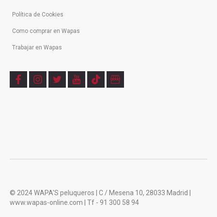
Política de Cookies
Como comprar en Wapas
Trabajar en Wapas
f
i
t
y
t
b
a
n
w
o
i
u
c
s
i
u
k
s
e
t
t
t
t
i
b
a
t
u
o
n
o
g
e
b
k
e
o
r
r
e
s
k
a
s
m
© 2024 WAPA'S peluqueros | C / Mesena 10, 28033 Madrid |
www.wapas-online.com | Tf - 91 300 58 94