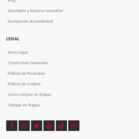
Blog
Suscríbete a Nuestra newsletter
Declaración Accesibilidad
LEGAL
Aviso Legal
Condiciones Generales
Política de Privacidad
Política de Cookies
Como comprar en Wapas
Trabajar en Wapas
f
i
t
y
t
b
a
n
w
o
i
u
c
s
i
u
k
s