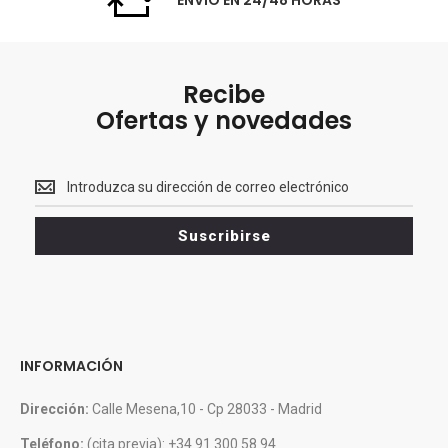
Recibe
Ofertas y novedades
Recibe<br>
Ofertas
y
Suscribirse
novedades
INFORMACIÓN
Dirección:
Calle Mesena,10 - Cp 28033 - Madrid
Teléfono:
(cita previa): +34 91 300 58 94