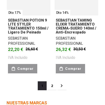
Dto 17%
Dto 14%
SEBASTIAN POTION 9
SEBASTIAN TAMING
LITE STYLER
ELIXIR TRATAMIENTO
TRATAMIENTO 150ml /
CREMA-SUERO 140ml /
Ligero De Peinado
Anti-Encrespado
SEBASTIAN
SEBASTIAN
PROFESSIONAL
PROFESSIONAL
22,20 €
26,32 €
26,60 €
30,50 €
IVA Incluido
IVA Incluido
Comprar
Comprar
Página
Actualmente estás leyendo página
Página
Página
Siguiente
1
2
NUESTRAS MARCAS