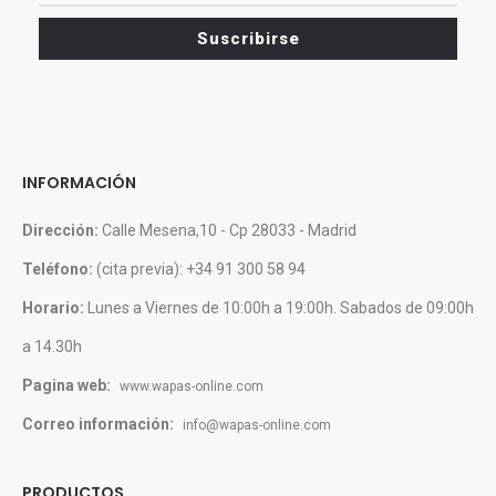
y
Suscribirse
novedades
INFORMACIÓN
Dirección:
Calle Mesena,10 - Cp 28033 - Madrid
Teléfono:
(cita previa): +34 91 300 58 94
Horario:
Lunes a Viernes de 10:00h a 19:00h. Sabados de 09:00h
a 14.30h
Pagina web:
www.wapas-online.com
Correo información:
info@wapas-online.com
PRODUCTOS