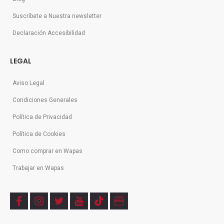
Suscríbete a Nuestra newsletter
Declaración Accesibilidad
LEGAL
Aviso Legal
Condiciones Generales
Política de Privacidad
Política de Cookies
Como comprar en Wapas
Trabajar en Wapas
f
i
t
y
t
b
a
n
w
o
i
u
c
s
i
u
k
s