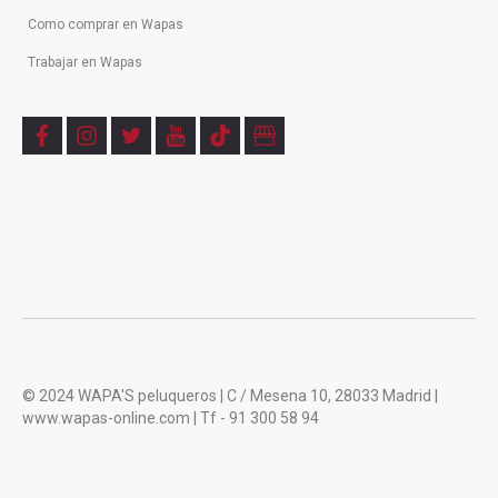
Como comprar en Wapas
Trabajar en Wapas
f
i
t
y
t
b
a
n
w
o
i
u
c
s
i
u
k
s
e
t
t
t
t
i
b
a
t
u
o
n
o
g
e
b
k
e
o
r
r
e
s
k
a
s
m
© 2024 WAPA'S peluqueros | C / Mesena 10, 28033 Madrid |
www.wapas-online.com | Tf - 91 300 58 94