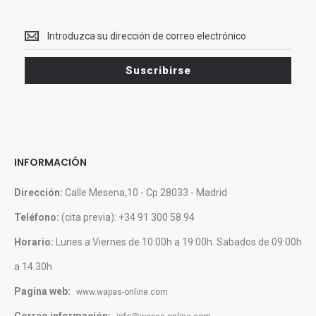
Recibe<br>
Ofertas
y
Suscribirse
novedades
INFORMACIÓN
Dirección:
Calle Mesena,10 - Cp 28033 - Madrid
Teléfono:
(cita previa): +34 91 300 58 94
Horario:
Lunes a Viernes de 10:00h a 19:00h. Sabados de 09:00h
a 14.30h
Pagina web:
www.wapas-online.com