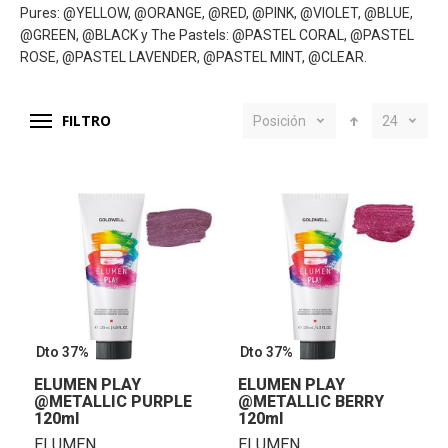
Pures: @YELLOW, @ORANGE, @RED, @PINK, @VIOLET, @BLUE,
@GREEN, @BLACK y The Pastels: @PASTEL CORAL, @PASTEL
ROSE, @PASTEL LAVENDER, @PASTEL MINT, @CLEAR.
FILTRO
Posición
24
Dto 37%
Dto 37%
ELUMEN PLAY
ELUMEN PLAY
@METALLIC PURPLE
@METALLIC BERRY
120ml
120ml
ELUMEN
ELUMEN