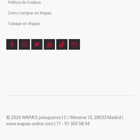
Política de Cookies
Como comprar en Wapas
Trabajar en Wapas
f
i
t
y
t
b
a
n
w
o
i
u
c
s
i
u
k
s
e
t
t
t
t
i
b
a
t
u
o
n
o
g
e
b
k
e
o
r
r
e
s
k
a
s
m
© 2024 WAPA'S peluqueros | C / Mesena 10, 28033 Madrid |
www.wapas-online.com | Tf - 91 300 58 94