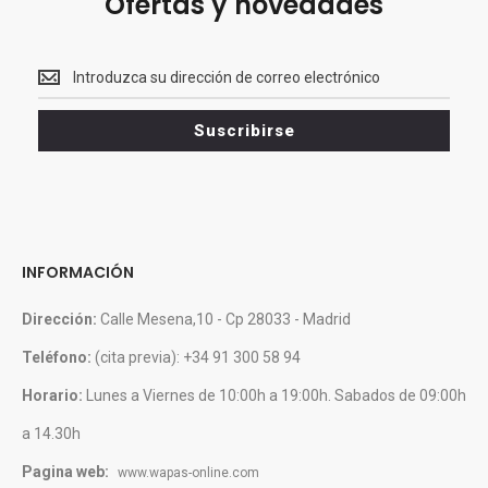
Ofertas y novedades
Recibe<br>
Ofertas
y
Suscribirse
novedades
INFORMACIÓN
Dirección:
Calle Mesena,10 - Cp 28033 - Madrid
Teléfono:
(cita previa): +34 91 300 58 94
Horario:
Lunes a Viernes de 10:00h a 19:00h. Sabados de 09:00h
a 14.30h
Pagina web:
www.wapas-online.com