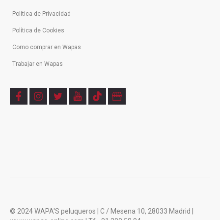
Política de Privacidad
Política de Cookies
Como comprar en Wapas
Trabajar en Wapas
f
i
t
y
t
b
a
n
w
o
i
u
c
s
i
u
k
s
e
t
t
t
t
i
b
a
t
u
o
n
o
g
e
b
k
e
o
r
r
e
s
k
a
s
m
© 2024 WAPA'S peluqueros | C / Mesena 10, 28033 Madrid |