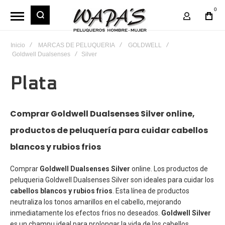
0
Mi Cuent
Inicio
MARCAS DE PELUQUERIA
GOLDWELL
Goldwell Dualsenses
Silver
Plata
Comprar Goldwell Dualsenses Silver online,
productos de peluquería para cuidar cabellos
blancos y rubios frios
Comprar
Goldwell Dualsenses Silver
online. Los productos de
peluqueria Goldwell Dualsenses
Silver
son ideales para cuidar los
cabellos blancos y rubios frios
. Esta línea de productos
neutraliza los tonos amarillos en el cabello, mejorando
inmediatamente los efectos frios no deseados.
Goldwell Silver
es un champu ideal para prolongar la vida de los cabellos