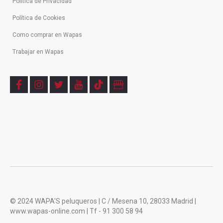
Política de Privacidad
Política de Cookies
Como comprar en Wapas
Trabajar en Wapas
f
i
t
y
t
b
a
n
w
o
i
u
c
s
i
u
k
s
e
t
t
t
t
i
b
a
t
u
o
n
o
g
e
b
k
e
o
r
r
e
s
k
a
s
m
© 2024 WAPA'S peluqueros | C / Mesena 10, 28033 Madrid |
www.wapas-online.com | Tf - 91 300 58 94