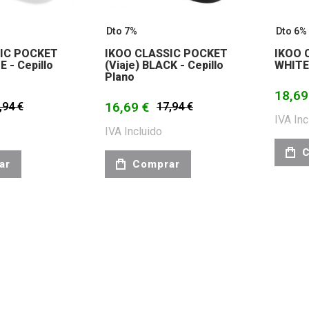
Dto 7%
Dto 6%
IC POCKET
IKOO CLASSIC POCKET
IKOO 
E - Cepillo
(viaje) BLACK - Cepillo
WHITE 
Plano
18,69
16,69 €
,94 €
17,94 €
IVA Inc
IVA Incluido
C
ar
Comprar