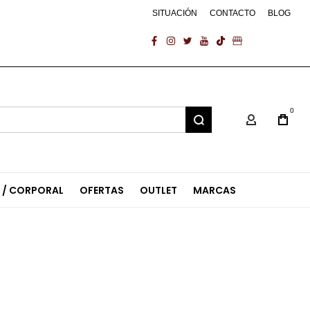
SITUACIÓN
CONTACTO
BLOG
facebook
instagram
twitter
youtube
tiktok
business
0
Mi Cuenta
L / CORPORAL
OFERTAS
OUTLET
MARCAS