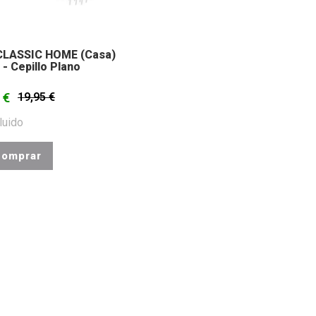
CLASSIC HOME (casa)
- Cepillo Plano
 €
19,95 €
luido
omprar