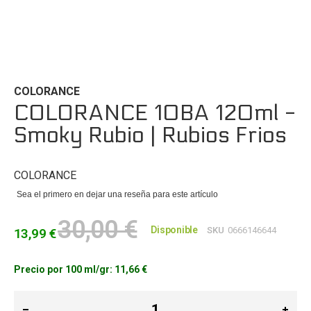
Saltar
al
comienzo
de
COLORANCE
la
COLORANCE 10BA 120ml -
galería
Smoky Rubio | Rubios Frios
de
imágenes
COLORANCE
Sea el primero en dejar una reseña para este artículo
30,00 €
Disponible
SKU
0666146644
13,99 €
Precio por 100 ml/gr:
11,66 €