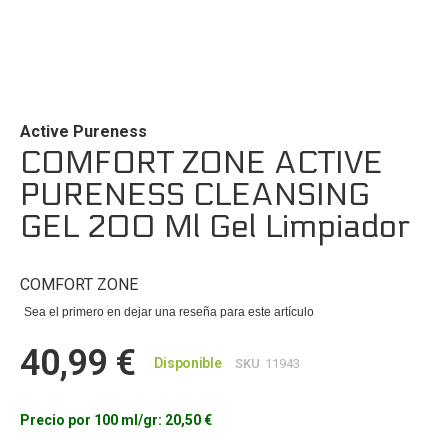
Saltar
al
comienzo
de
Active Pureness
la
COMFORT ZONE ACTIVE
galería
PURENESS CLEANSING
de
imágenes
GEL 200 Ml Gel Limpiador
COMFORT ZONE
Sea el primero en dejar una reseña para este artículo
40,99 €
Disponible
SKU
11943
Precio por 100 ml/gr:
20,50 €