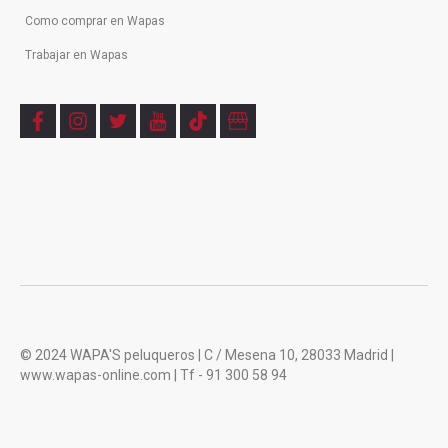
Como comprar en Wapas
Trabajar en Wapas
f
i
t
y
t
b
a
n
w
o
i
u
c
s
i
u
k
s
e
t
t
t
t
i
b
a
t
u
o
n
o
g
e
b
k
e
o
r
r
e
s
k
a
s
m
© 2024 WAPA'S peluqueros | C / Mesena 10, 28033 Madrid |
www.wapas-online.com | Tf - 91 300 58 94