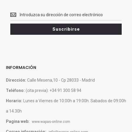
Recibe<br>
Ofertas
y
Suscribirse
novedades
INFORMACIÓN
Dirección:
Calle Mesena,10 - Cp 28033 - Madrid
Teléfono:
(cita previa): +34 91 300 58 94
Horario:
Lunes a Viernes de 10:00h a 19:00h. Sabados de 09:00h
a 14.30h
Pagina web:
www.wapas-online.com
Correo información: