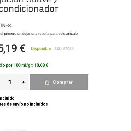
condicionador
INES
el primero en dejar una reseña para este artículo
5,19 €
Disponible
SKU
87086
io por 100 ml/gr:
10,08 €
Comprar
Incluido
es de envío no incluídos