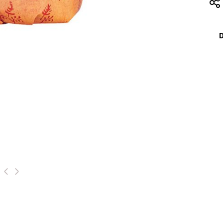
D
‹
›