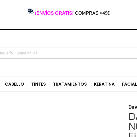
¡ENVÍOS GRATIS!
COMPRAS >49€
CABELLO
TINTES
TRATAMIENTOS
KERATINA
FACIA
Dav
D
N
F