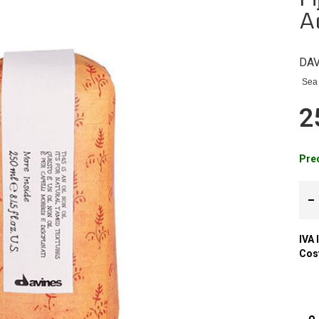
A
DAV
Sea 
2
Prec
IVA 
Cost