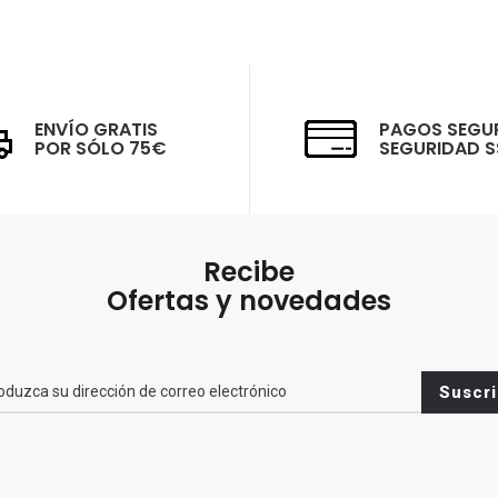
ENVÍO GRATIS
PAGOS SEGU
POR SÓLO 75€
SEGURIDAD S
Recibe
Ofertas y novedades
br>
Suscri
es