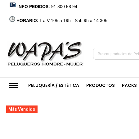
INFO PEDIDOS:
91 300 58 94
HORARIO:
L a V 10h a 19h - Sab 9h a 14:30h
PELUQUERÍA / ESTÉTICA
PRODUCTOS
PACKS
Saltar
Más Vendido
al
final
de
la