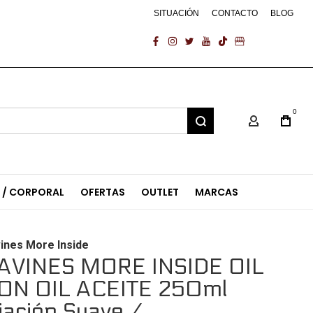
SITUACIÓN
CONTACTO
BLOG
facebook
instagram
twitter
youtube
tiktok
business
0
Mi Cuenta
L / CORPORAL
OFERTAS
OUTLET
MARCAS
ines More Inside
AVINES MORE INSIDE OIL
ON OIL ACEITE 250ml
ijación Suave /