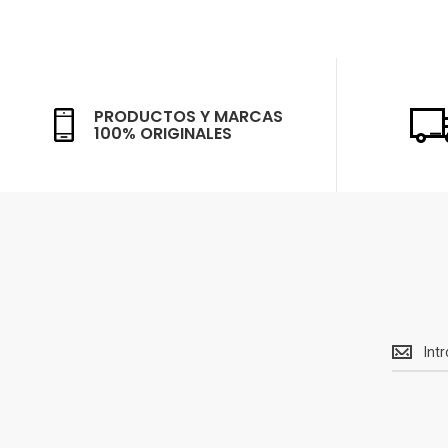
PRODUCTOS Y MARCAS
100% ORIGINALES
Recibe<
Ofertas
y
novedad