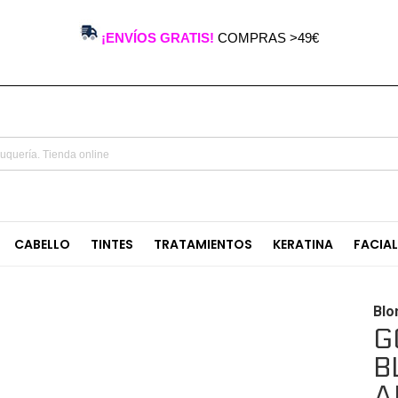
¡ENVÍOS GRATIS!
COMPRAS >49€
CABELLO
TINTES
TRATAMIENTOS
KERATINA
FACIA
Blo
G
B
A