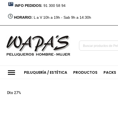
INFO PEDIDOS:
91 300 58 94
HORARIO:
L a V 10h a 19h - Sab 9h a 14:30h
PELUQUERÍA / ESTÉTICA
PRODUCTOS
PACKS
Saltar
Dto 27%
al
final
de
la