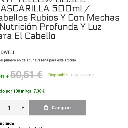
ASCARILLA 500ml /
abellos Rubios Y Con Mechas
 Nutrición Profunda Y Luz
ara El Cabello
LDWELL
el primero en dejar una reseña para este artículo
50,51 €
Disponible
SKU
G206123
91 €
io por 100 ml/gr:
7,38 €
Comprar
Incluido