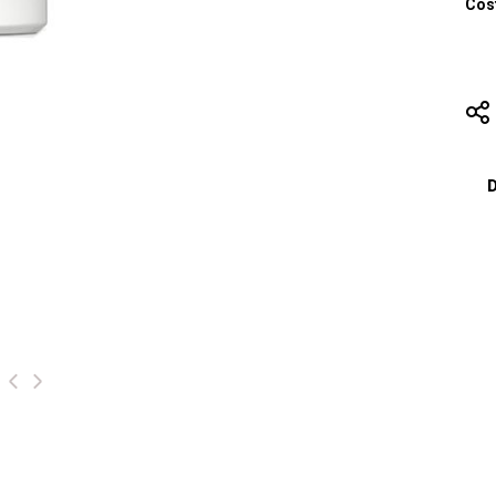
Cost
D
‹
›