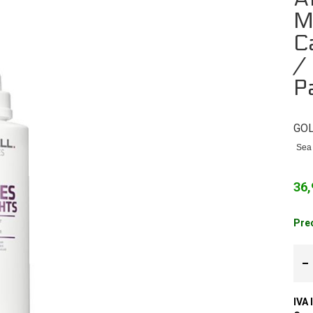
M
C
/
P
GO
Sea 
36,
Prec
IVA 