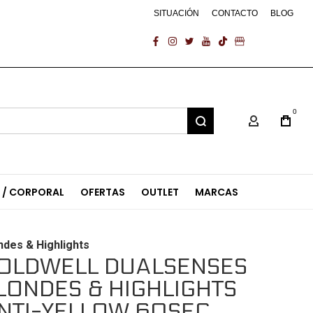
SITUACIÓN
CONTACTO
BLOG
facebook
instagram
twitter
youtube
tiktok
business
0
Mi Cuenta
L / CORPORAL
OFERTAS
OUTLET
MARCAS
ndes & Highlights
OLDWELL DUALSENSES
LONDES & HIGHLIGHTS
NTI-YELLOW 60SEC