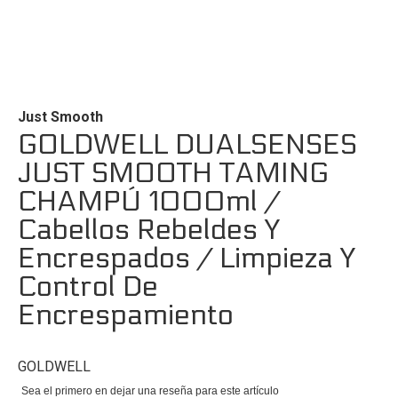
Saltar
al
comienzo
de
Just Smooth
la
GOLDWELL DUALSENSES
galería
JUST SMOOTH TAMING
de
imágenes
CHAMPÚ 1000ml /
Cabellos Rebeldes Y
Encrespados / Limpieza Y
Control De
Encrespamiento
GOLDWELL
Sea el primero en dejar una reseña para este artículo