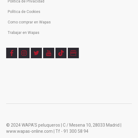
Política de Privacidad
Política de Cookies
Como comprar en Wapas
Trabajar en Wapas
f
i
t
y
t
b
a
n
w
o
i
u
c
s
i
u
k
s
e
t
t
t
t
i
b
a
t
u
o
n
o
g
e
b
k
e
o
r
r
e
s
k
a
s
m
© 2024 WAPA'S peluqueros | C / Mesena 10, 28033 Madrid |
www.wapas-online.com | Tf - 91 300 58 94