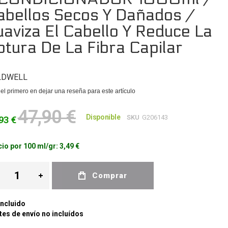
abellos Secos Y Dañados /
uaviza El Cabello Y Reduce La
otura De La Fibra Capilar
LDWELL
el primero en dejar una reseña para este artículo
47,90 €
Disponible
SKU
G206143
93 €
io por 100 ml/gr:
3,49 €
Comprar
Incluido
es de envío no incluídos