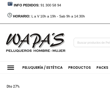
INFO PEDIDOS:
91 300 58 94
HORARIO:
L a V 10h a 19h - Sab 9h a 14:30h
PELUQUERÍA / ESTÉTICA
PRODUCTOS
PACKS
Saltar
Dto 27%
al
final
de
la