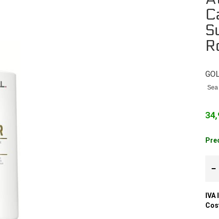
C
S
R
GO
Sea 
34,
Prec
IVA 
Cost