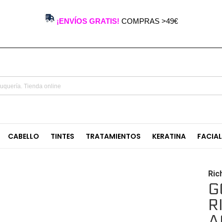
¡ENVÍOS GRATIS!
COMPRAS >49€
CABELLO
TINTES
TRATAMIENTOS
KERATINA
FACIA
Ric
G
R
A