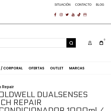
SITUACIÓN
CONTACTO
BLOG
facebook
instagram
twitter
youtube
tiktok
business
0
Mi Cuenta
L / CORPORAL
OFERTAS
OUTLET
MARCAS
h Repair
OLDWELL DUALSENSES
ICH REPAIR
CONDICIONADOR 1000ml /