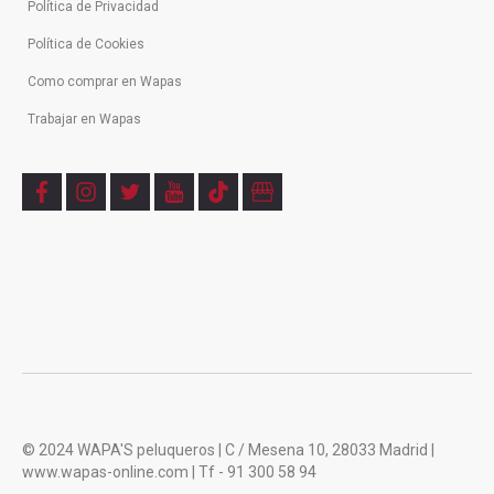
Política de Privacidad
Política de Cookies
Como comprar en Wapas
Trabajar en Wapas
f
i
t
y
t
b
a
n
w
o
i
u
c
s
i
u
k
s
e
t
t
t
t
i
b
a
t
u
o
n
o
g
e
b
k
e
o
r
r
e
s
k
a
s
m
© 2024 WAPA'S peluqueros | C / Mesena 10, 28033 Madrid |
www.wapas-online.com | Tf - 91 300 58 94