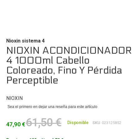
Saltar
al
comienzo
de
Nioxin sistema 4
la
NIOXIN ACONDICIONADOR
galería
4 1000ml Cabello
de
imágenes
Coloreado, Fino Y Pérdida
Perceptible
NIOXIN
Sea el primero en dejar una reseña para este artículo
61,50 €
Disponible
SKU
023125852
47,90 €