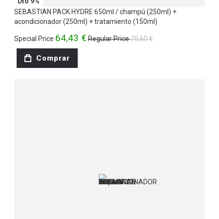
Dto 9%
SEBASTIAN PACK HYDRE 650ml / champú (250ml) +
acondicionador (250ml) + tratamiento (150ml)
64,43 €
Special Price
Regular Price
70,60 €
Comprar