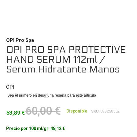
Saltar
al
comienzo
de
OPI Pro Spa
la
OPI PRO SPA PROTECTIVE
galería
HAND SERUM 112ml /
de
imágenes
Serum Hidratante Manos
OPI
Sea el primero en dejar una reseña para este artículo
60,00 €
Disponible
SKU
033258552
53,89 €
Precio por 100 ml/gr:
48,12 €