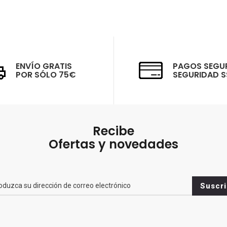
ENVÍO GRATIS
PAGOS SEGU
POR SÓLO 75€
SEGURIDAD S
Recibe
Ofertas y novedades
br>
Suscri
es