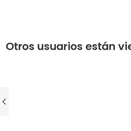
Otros usuarios están vi
REVLON EQUAVE
KIDS 2 IN 1
CHAMPU 300ml
lava y nutre
suavemente
Anterior