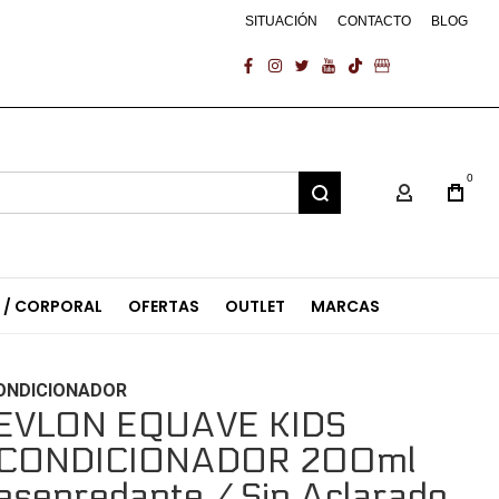
SITUACIÓN
CONTACTO
BLOG
facebook
instagram
twitter
youtube
tiktok
business
0
Mi Cuenta
L / CORPORAL
OFERTAS
OUTLET
MARCAS
ONDICIONADOR
EVLON EQUAVE KIDS
CONDICIONADOR 200ml
esenredante / Sin Aclarado