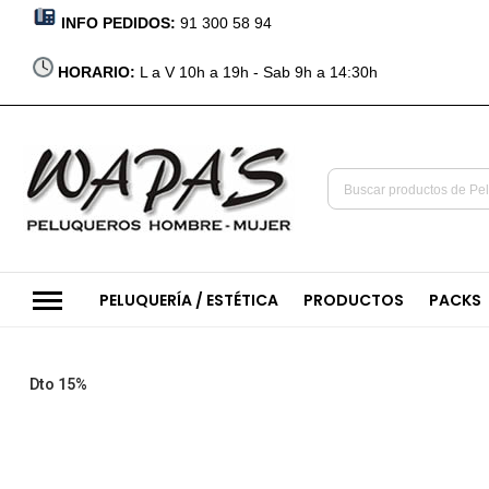
INFO PEDIDOS:
91 300 58 94
HORARIO:
L a V 10h a 19h - Sab 9h a 14:30h
PELUQUERÍA / ESTÉTICA
PRODUCTOS
PACKS
Saltar
Dto 15%
al
final
de
la