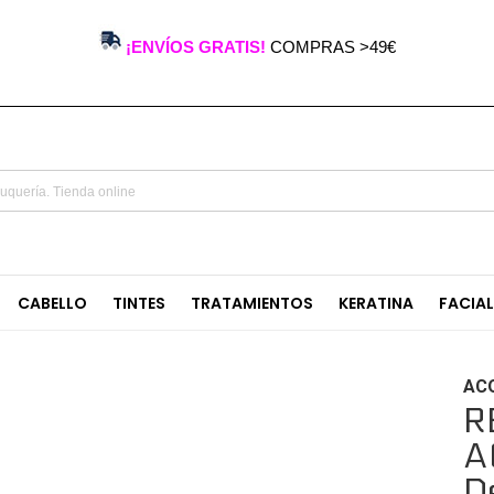
¡ENVÍOS GRATIS!
COMPRAS >49€
CABELLO
TINTES
TRATAMIENTOS
KERATINA
FACIA
AC
R
A
D