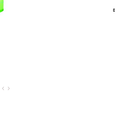
D
‹
›