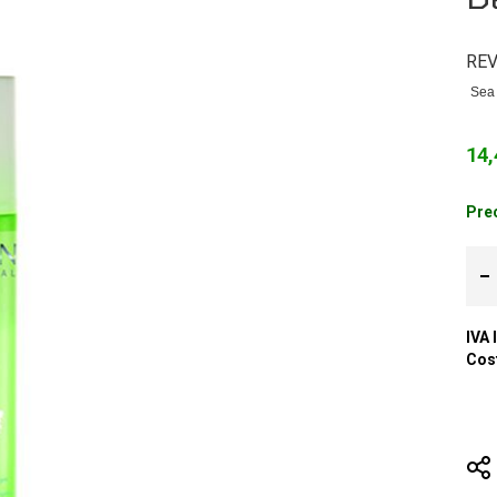
REV
Sea 
14,
Prec
IVA 
Cost