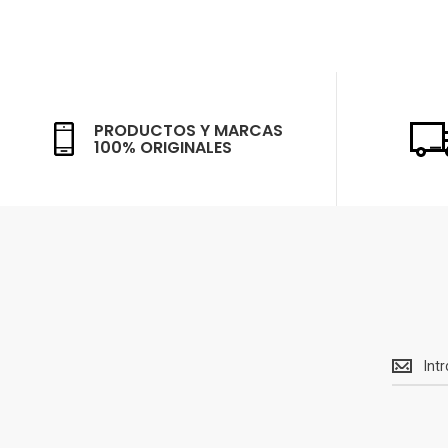
PRODUCTOS Y MARCAS
100% ORIGINALES
Recibe<
Ofertas
y
novedad