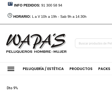
INFO PEDIDOS:
91 300 58 94
HORARIO:
L a V 10h a 19h - Sab 9h a 14:30h
PELUQUERÍA / ESTÉTICA
PRODUCTOS
PACKS
Saltar
Dto 9%
al
final
de
la