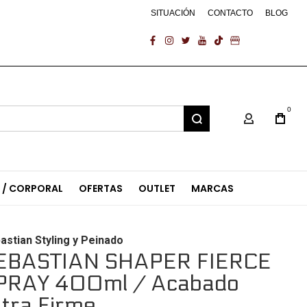
SITUACIÓN
CONTACTO
BLOG
facebook
instagram
twitter
youtube
tiktok
business
0
Mi Cuenta
L / CORPORAL
OFERTAS
OUTLET
MARCAS
astian Styling y Peinado
EBASTIAN SHAPER FIERCE
PRAY 400ml / Acabado
ltra Firme