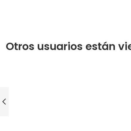
Otros usuarios están vi
SEBASTIAN
HYDRE CHAMPU
1000ml / cabello
seco /
encrespado
Anterior