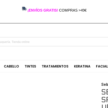
¡ENVÍOS GRATIS!
COMPRAS >49€
CABELLO
TINTES
TRATAMIENTOS
KERATINA
FACIA
Seb
S
S
U