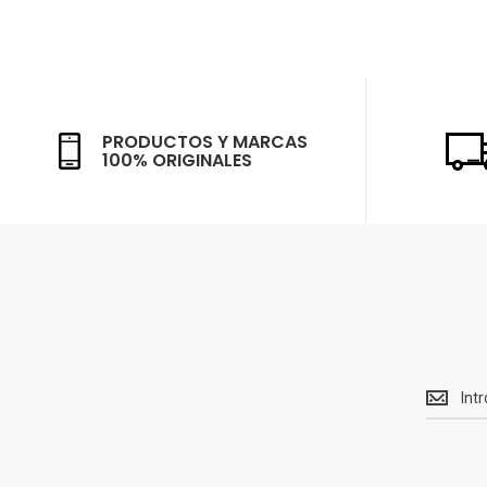
PRODUCTOS Y MARCAS
100% ORIGINALES
Recibe<
Ofertas
y
novedad