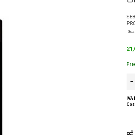
SEB
PR
Sea 
21,
Prec
IVA 
Cost