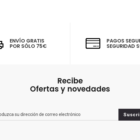
ENVÍO GRATIS
PAGOS SEGU
POR SÓLO 75€
SEGURIDAD S
Recibe
Ofertas y novedades
br>
Suscri
es