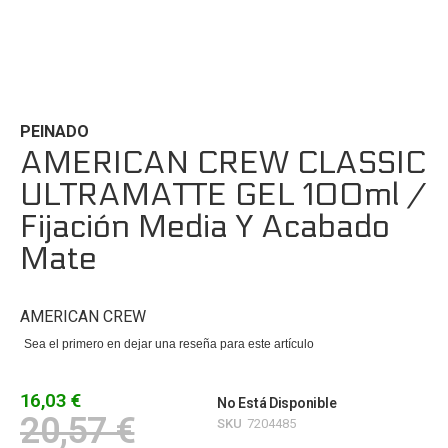
Saltar
al
comienzo
de
PEINADO
la
AMERICAN CREW CLASSIC
galería
ULTRAMATTE GEL 100ml /
de
imágenes
Fijación Media Y Acabado
Mate
AMERICAN CREW
Sea el primero en dejar una reseña para este artículo
16,03 €
No Está Disponible
20,57 €
SKU
7204485