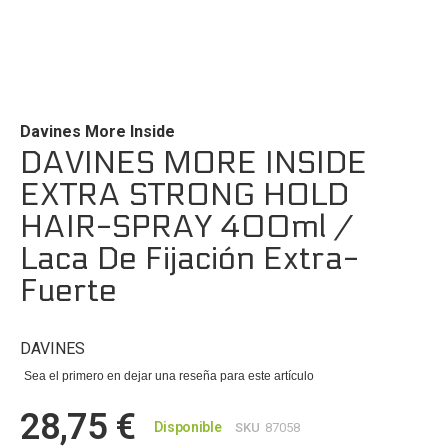
Saltar
al
comienzo
de
Davines More Inside
la
DAVINES MORE INSIDE
galería
EXTRA STRONG HOLD
de
imágenes
HAIR-SPRAY 400ml /
Laca De Fijación Extra-
Fuerte
DAVINES
Sea el primero en dejar una reseña para este artículo
28,75 €
Disponible
SKU
87058