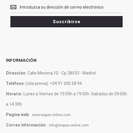
Recibe<br>
Ofertas
y
Suscribirse
novedades
INFORMACIÓN
Dirección:
Calle Mesena,10 - Cp 28033 - Madrid
Teléfono:
(cita previa): +34 91 300 58 94
Horario:
Lunes a Viernes de 10:00h a 19:00h. Sabados de 09:00h
a 14.30h
Pagina web:
www.wapas-online.com
Correo información:
info@wapas-online.com