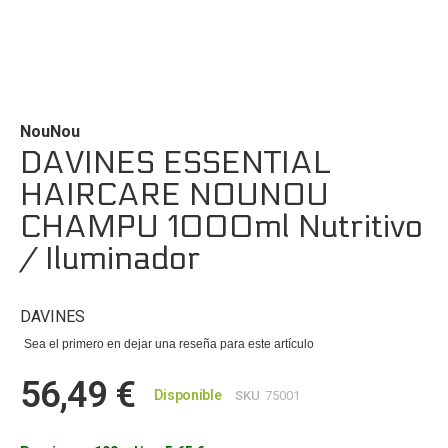
Saltar
al
comienzo
de
NouNou
la
DAVINES ESSENTIAL
galería
HAIRCARE NOUNOU
de
imágenes
CHAMPU 1000ml Nutritivo
/ Iluminador
DAVINES
Sea el primero en dejar una reseña para este artículo
56,49 €
Disponible
SKU
75001