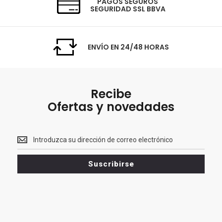
PAGOS SEGUROS
SEGURIDAD SSL BBVA
ENVÍO EN 24/48 HORAS
Recibe
Ofertas y novedades
Recibe<br>
Ofertas
y
Suscribirse
novedades