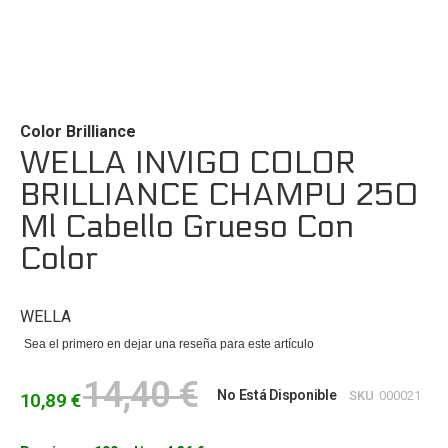
Saltar
al
comienzo
de
Color Brilliance
la
WELLA INVIGO COLOR
galería
BRILLIANCE CHAMPU 250
de
imágenes
Ml Cabello Grueso Con
Color
WELLA
Sea el primero en dejar una reseña para este artículo
14,40 €
No Está Disponible
SKU
000021
10,89 €