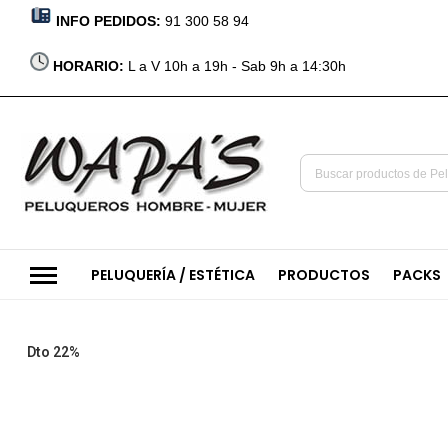
INFO PEDIDOS:
91 300 58 94
HORARIO:
L a V 10h a 19h - Sab 9h a 14:30h
PELUQUERÍA / ESTÉTICA
PRODUCTOS
PACKS
Saltar
Dto 22%
al
final
de
la