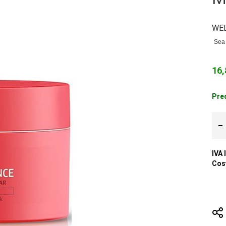
WE
Sea 
16,
Prec
IVA 
Cost