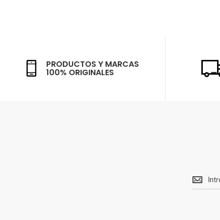
PRODUCTOS Y MARCAS
100% ORIGINALES
Recibe<
Ofertas
y
novedad