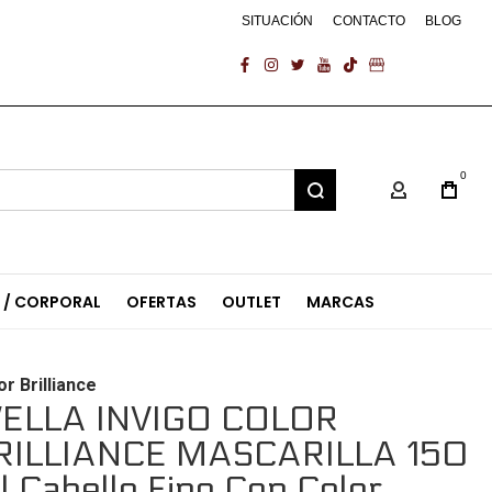
SITUACIÓN
CONTACTO
BLOG
facebook
instagram
twitter
youtube
tiktok
business
0
Mi Cuenta
L / CORPORAL
OFERTAS
OUTLET
MARCAS
or Brilliance
ELLA INVIGO COLOR
RILLIANCE MASCARILLA 150
l Cabello Fino Con Color