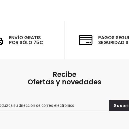
ENVÍO GRATIS
PAGOS SEGU
POR SÓLO 75€
SEGURIDAD S
Recibe
Ofertas y novedades
br>
Suscri
es